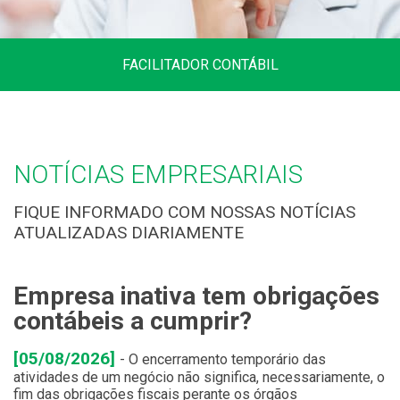
FACILITADOR CONTÁBIL
Variedade de links de utilidade contábil,
regulamentos, juntas comerciais e
secretarias.
NOTÍCIAS EMPRESARIAIS
FIQUE INFORMADO COM NOSSAS NOTÍCIAS
ATUALIZADAS DIARIAMENTE
Clique aqui
Empresa inativa tem obrigações
M
contábeis a cumprir?
a
à
[05/08/2026]
- O encerramento temporário das
atividades de um negócio não significa, necessariamente, o
[
fim das obrigações fiscais perante os órgãos