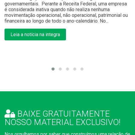
e
governamentais. Perante a Receita Federal, uma empresa
in
é considerada inativa quando não realiza nenhuma
co
do
movimentação operacional, não operacional, patrimonial ou
mi
financeira ao longo de todo o ano-calendário. No...
tr
li
a
Leia a notícia na integra
e..
m
BAIXE GRATUITAMENTE
NOSSO MATERIAL EXCLUSIVO!
Nos orgulhamos por saber que construímos uma relação de