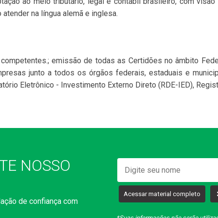
tação ao meio tributário, legal e contábil brasileiro, com vis
 atender na língua alemã e inglesa.
 competentes.; emissão de todas as Certidões no âmbito Feder
mpresas junto a todos os órgãos federais, estaduais e munici
atório Eletrônico - Investimento Externo Direto (RDE-IED), Regis
TE NOSSO
Acessar material completo
lação de confiança com
*Suas informações não serão utiliz